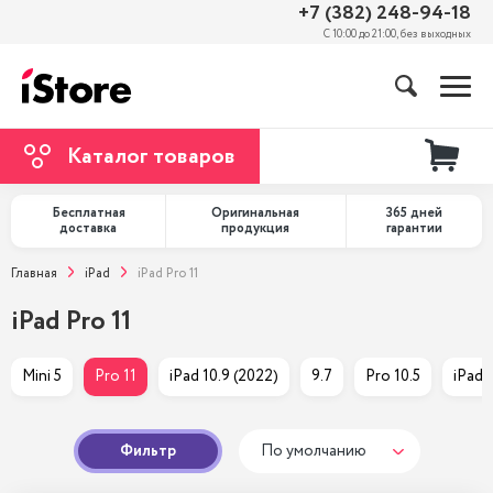
+7 (382) 248-94-18
С 10:00 до 21:00, без выходных
Каталог товаров
Бесплатная
Оригинальная
365 дней
доставка
продукция
гарантии
Главная
iPad
iPad Pro 11
iPad Pro 11
Mini 5
Pro 11
iPad 10.9 (2022)
9.7
Pro 10.5
iPad 
Фильтр
По умолчанию