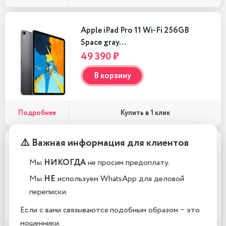
Apple iPad Pro 11 Wi-Fi 256GB
Space gray…
49 390 ₽
В корзину
Подробнее
Купить в 1 клик
⚠️ Важная информация для клиентов
Apple iPad Pro 11 Wi-Fi 64GB
Silver…
Мы
НИКОГДА
не просим предоплату.
47 990 ₽
Мы
НЕ
используем WhatsApp для деловой
переписки.
В корзину
Если с вами связываются подобным образом − это
мошенники.