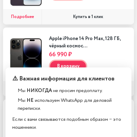
Подробнее
Купить в 1 клик
Apple iPhone 14 Pro Max, 128 ГБ,
чёрный космос…
66 990 ₽
В корзину
⚠️ Важная информация для клиентов
Подробнее
Купить в 1 клик
Мы
НИКОГДА
не просим предоплату.
Мы
НЕ
используем WhatsApp для деловой
переписки.
Apple iPhone 14 Pro Max, 128 ГБ,
чёрный космос, e…
Если с вами связываются подобным образом − это
64 990 ₽
мошенники.