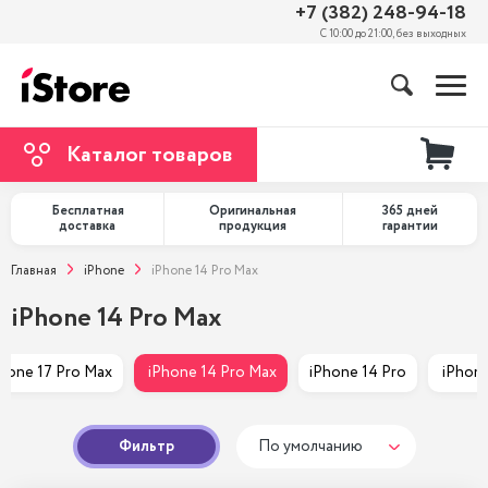
+7 (382) 248-94-18
С 10:00 до 21:00, без выходных
Каталог товаров
Бесплатная
Оригинальная
365 дней
доставка
продукция
гарантии
Главная
iPhone
iPhone 14 Pro Max
iPhone 14 Pro Max
hone 17 Pro Max
 iPhone 14 Pro Max
iPhone 14 Pro
 iPhon
Фильтр
По умолчанию